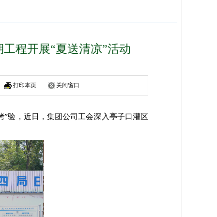
工程开展“夏送清凉”活动
打印本页
关闭窗口
烤”验，近日，集团公司工会深入亭子口灌区