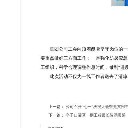
集团公司工会向顶着酷暑坚守岗位的一
要重点做好三方面工作：一是强化防暑应急
工组织，科学合理调整作息时间，做到“进
此次活动不仅为一线工作者送去了清凉
上一篇：
公司召开“七一”庆祝大会暨党支部
下一篇：
亭子口灌区一期工程最长隧洞贯通