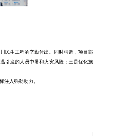
四川民生工程的辛勤付出。同时强调，项目部
高温引发的人员中暑和火灾风险；三是优化施
标注入强劲动力。