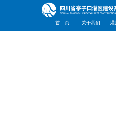
首 页
关于我们
灌